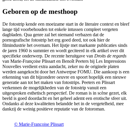
Geboren op de mesthoop
De fotostrip kende een moeizame start in de literaire context en bleef
lange tijd voorbehouden tot enkele intussen compleet vergeten
dagbladen. Qua genre zal het niemand verbazen dat de
pornografische fotostrip het erg goed deed, tot ook hier de
filmindustrie het overnam. Het lijstje met markante publicaties sinds
de jaren 1960 is summier en wordt geciteerd in elk artikel over dit
specifieke onderwerp. De recente heruitgave van
Droits de regards
van Marie-Françoise Plissart en Benoît Peeters bij Les Impressions
Nouvelles verdient extra aandacht, zeker nu de originele platen
werden aangekocht door het Antwerpse FOMU. Die aankoop is een
erkenning van dit bijzondere oeuvre en spoort hopelijk een nieuwe
generatie aan tot het maken van fotostrips. Peeters en Plissart
verkennen de mogelijkheden van de fotostrip vanuit een
uitgesproken esthetisch perspectief. De roman is in scène gezet, elk
beeld is goed doordacht en het geheel ademt een erotische sfeer uit.
Ondanks al deze kwaliteiten belandde het in de vergetelheid, mee
dankzij de weinig positieve reputatie van de fotoroman.
© Marie-Françoise Plissart