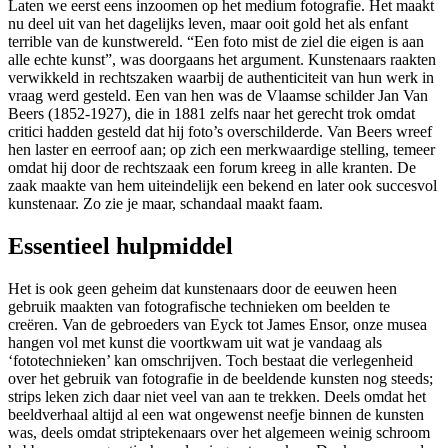
Laten we eerst eens inzoomen op het medium fotografie. Het maakt
nu deel uit van het dagelijks leven, maar ooit gold het als enfant
terrible van de kunstwereld. “Een foto mist de ziel die eigen is aan
alle echte kunst”, was doorgaans het argument. Kunstenaars raakten
verwikkeld in rechtszaken waarbij de authenticiteit van hun werk in
vraag werd gesteld. Een van hen was de Vlaamse schilder Jan Van
Beers (1852-1927), die in 1881 zelfs naar het gerecht trok omdat
critici hadden gesteld dat hij foto’s overschilderde. Van Beers wreef
hen laster en eerroof aan; op zich een merkwaardige stelling, temeer
omdat hij door de rechtszaak een forum kreeg in alle kranten. De
zaak maakte van hem uiteindelijk een bekend en later ook succesvol
kunstenaar. Zo zie je maar, schandaal maakt faam.
Essentieel hulpmiddel
Het is ook geen geheim dat kunstenaars door de eeuwen heen
gebruik maakten van fotografische technieken om beelden te
creëren. Van de gebroeders van Eyck tot James Ensor, onze musea
hangen vol met kunst die voortkwam uit wat je vandaag als
‘fototechnieken’ kan omschrijven. Toch bestaat die verlegenheid
over het gebruik van fotografie in de beeldende kunsten nog steeds;
strips leken zich daar niet veel van aan te trekken. Deels omdat het
beeldverhaal altijd al een wat ongewenst neefje binnen de kunsten
was, deels omdat striptekenaars over het algemeen weinig schroom