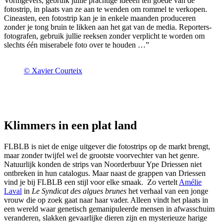
Vormgevers, gebruik jullie prachtige ideeën ten goede van de
fotostrip, in plaats van ze aan te wenden om rommel te verkopen.
Cineasten, een fotostrip kan je in enkele maanden produceren
zonder je tong bruin te likken aan het gat van de media. Reporters-
fotografen, gebruik jullie reeksen zonder verplicht te worden om
slechts één miserabele foto over te houden …”
© Xavier Courteix
Klimmers in een plat land
FLBLB is niet de enige uitgever die fotostrips op de markt brengt,
maar zonder twijfel wel de grootste voorvechter van het genre.
Natuurlijk konden de strips van Noorderbuur Ype Driessen niet
ontbreken in hun catalogus. Maar naast de grappen van Driessen
vind je bij FLBLB een stijl voor elke smaak. Zo vertelt
Amélie
Laval
in
Le Syndicat des algues brunes
het verhaal van een jonge
vrouw die op zoek gaat naar haar vader. Alleen vindt het plaats in
een wereld waar genetisch gemanipuleerde mensen in afwasschuim
veranderen, slakken gevaarlijke dieren zijn en mysterieuze harige