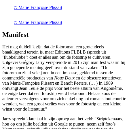
© Marie-Françoise Plissart
© Marie-Françoise Plissart
Manifest
Het mag duidelijk zijn dat de fotoroman een grotendeels
braakliggend terrein is, maar Editions FLBLB (spreek uit
’flubbelubbe‘) doet er alles aan om de fotostrip te cultiveren.
Uitgever Grégory Jarry verspreidde in 2015 zijn manifest waarin hij
zijn gepeperde mening geeft over de stand van zaken: “De
fotoroman zit al vele jaren in een impasse, geklemd tussen de
commerciële producties van
Nous Deux
en de obscure tentatieven
van Marie-Françoise Plissart en Benoît Peeters. (… ) In 1989
ontvangt Jean Teulé de prijs voor het beste album van Angoulême,
de enige keer dat een fotostrip werd bekroond. Helaas koos de
auteur er vervolgens voor om zich enkel nog tot romans tout court te
wenden, wat een groot verlies was voor de fotostrip en een kleine
winst voor de literatuur.”
Jarry spreekt klare taal in zijn oproep aan het veld: “Striptekenaars,
hou op om jullie beelden uit Google te putten, neem zelf foto’s.