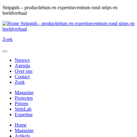
Overslaan
Stripgids – productiehuis en expertisecentrum rond strips en
en
beeldverhaal
naar
Stripgids - productiehuis en expertisecentrum rond strips en
de
beeldverhaal
inhoud
gaan
Zoek
Menu
Nieuws
Agenda
Over ons
Contact
Zoek
Magazine
Projecten
Prijzen
StripLab
Expertise
Home
Magazine
Artikels