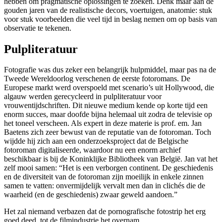
hebben om pragmatische oplossingen te zoeken. Denk maar aan de
gouden jaren van de realistische decors, voertuigen, anatomie: stuk
voor stuk voorbeelden die veel tijd in beslag nemen om op basis van
observatie te tekenen.
Pulpliteratuur
Fotografie was dus zeker een belangrijk hulpmiddel, maar pas na de
Tweede Wereldoorlog verschenen de eerste fotoromans. De
Europese markt werd overspoeld met scenario’s uit Hollywood, die
algauw werden gerecycleerd in pulpliteratuur voor
vrouwentijdschriften. Dit nieuwe medium kende op korte tijd een
enorm succes, maar doofde bijna helemaal uit zodra de televisie op
het toneel verscheen. Als expert in deze materie is prof. em. Jan
Baetens zich zeer bewust van de reputatie van de fotoroman. Toch
wijdde hij zich aan een onderzoeksproject dat de Belgische
fotoroman digitaliseerde, waardoor nu een enorm archief
beschikbaar is bij de Koninklijke Bibliotheek van België. Jan vat het
zelf mooi samen: “Het is een verborgen continent. De geschiedenis
en de diversiteit van de fotoroman zijn moeilijk in enkele zinnen
samen te vatten: onvermijdelijk vervalt men dan in clichés die de
waarheid (en de geschiedenis) zwaar geweld aandoen.”
Het zal niemand verbazen dat de pornografische fotostrip het erg
goed deed, tot de filmindustrie het overnam