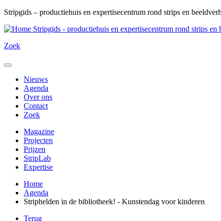
Overslaan
Stripgids – productiehuis en expertisecentrum rond strips en beeldver
en
Stripgids - productiehuis en expertisecentrum rond strips en
naar
de
Zoek
inhoud
gaan
Menu
Nieuws
Agenda
Over ons
Contact
Zoek
Magazine
Projecten
Prijzen
StripLab
Expertise
Home
Agenda
Striphelden in de bibliotheek! - Kunstendag voor kinderen
Terug